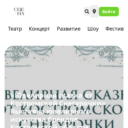
Войти
Театр
Концерт
Развитие
Шоу
Фестива
«Ювелирная сказка от
Костромской Снегурочки»
Выставка ювелирного
искусства брендов
Костромской области