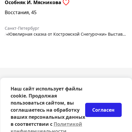
Особняк И. Мясникова
Восстания, 45
Санкт-Петербург
/
«Ювелирная сказка от Костромской Снегурочки» Выставка ювелирного искусства брендов Костромской области
О компании
Наш сайт использует файлы
Оферта
cookie. Продолжая
Политика конфиденциальности
Согласие на обработку персональных данных
пользоваться сайтом, вы
Правила возврата билетов
соглашаетесь на обработку
Согласен
Возврат билетов
ваших персональных данных
Организаторам
в соответствии с
Политикой
© 2024-2026 ООО Сцена
конфиденциальности