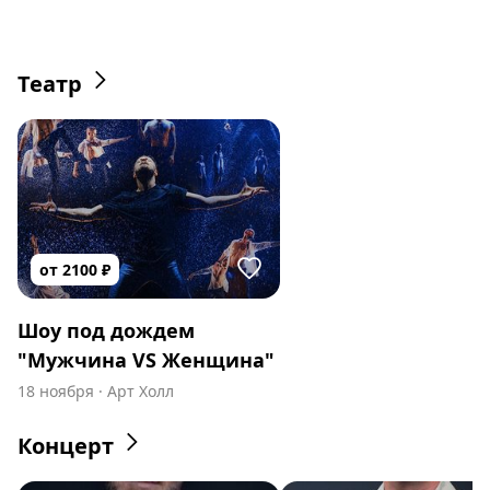
пивоварня Макс Брой
Театр
от
2100
₽
Шоу под дождем
"Мужчина VS Женщина"
18 ноября
·
Арт Холл
Концерт