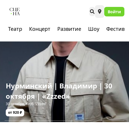
Войти
Театр
Концерт
Развитие
Шоу
Фестива
Нурминский | Владимир | 30
октября | «Zzzed»
30 октября
,
Клуб "Zzzed"
от 920 ₽