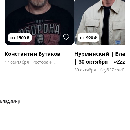
от
1500
₽
от
920
₽
Константин Бутаков
Нурминский | Вла
| 30 октября | «Zzze
17 сентября
·
Ресторан-
пивоварня Макс Брой
30 октября
·
Клуб "Zzzed"
Владимир