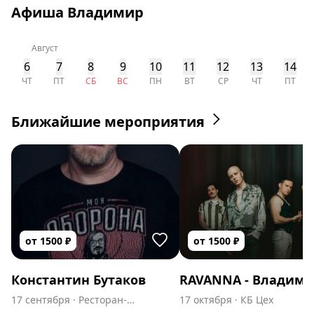
Афиша Владимир
Август
6
7
8
9
10
11
12
13
14
ЧТ
ПТ
СБ
ВС
ПН
ВТ
СР
ЧТ
ПТ
Ближайшие мероприятия
от
1500
₽
от
1500
₽
Константин Бутаков
RAVANNA - Владими
17 сентября
·
Ресторан-
17 октября
·
КБ Цех