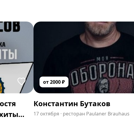
от
2000
₽
Костя
Константин Бутаков
 хиты
17 октября
·
ресторан Paulaner Brauhaus