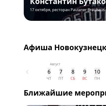
ин Бутаков
от 2000 ₽
н Paulaner Brauhaus
Афиша Новокузнец
Август
6
7
8
9
10
ЧТ
ПТ
СБ
ВС
ПН
Ближайшие меропр