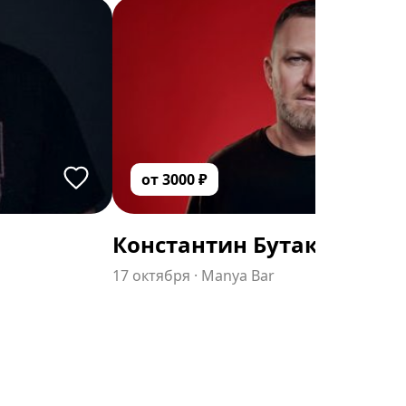
от
3000
₽
Константин Бутаков
17 октября
·
Manya Bar