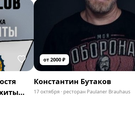
от
2000
₽
Костя
Константин Бутаков
 хиты
17 октября
·
ресторан Paulaner Brauhaus