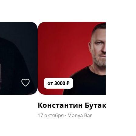
от
3000
₽
Константин Бутаков
17 октября
·
Manya Bar