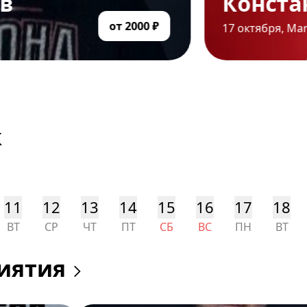
Константин Бутаков
17 октября
,
Manya Bar
к
11
12
13
14
15
16
17
18
ВТ
СР
ЧТ
ПТ
СБ
ВС
ПН
ВТ
иятия