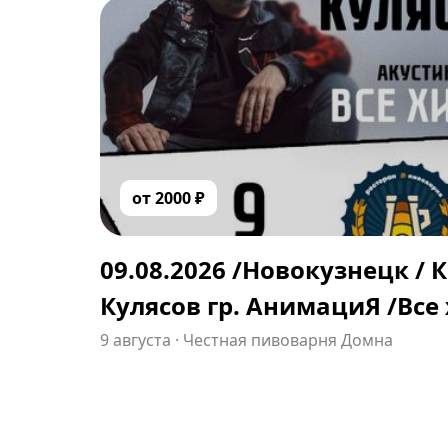
от
2000
₽
09.08.2026 /Новокузнецк / 
Кулясов гр. АнимациЯ /Все
/animaciya.online
9 августа
·
Честная пивоварня Домна