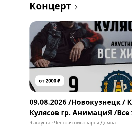
Концерт
от
2000
₽
09.08.2026 /Новокузнецк / 
Кулясов гр. АнимациЯ /Все
/animaciya.online
9 августа
·
Честная пивоварня Домна