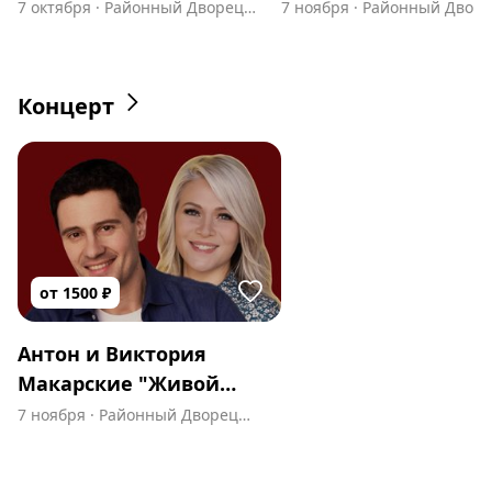
балета
Концерт" в Лысково
7 октября
·
Районный Дворец
7 ноября
·
Районный Двор
Культуры
Культуры
Концерт
от
1500
₽
Антон и Виктория
Макарские "Живой
Концерт" в Лысково
7 ноября
·
Районный Дворец
Культуры