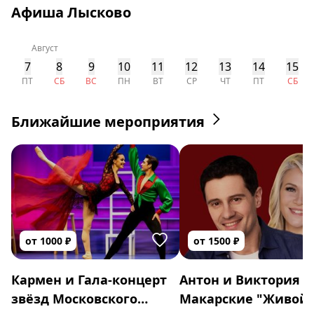
Афиша Лысково
Август
7
8
9
10
11
12
13
14
15
ПТ
СБ
ВС
ПН
ВТ
СР
ЧТ
ПТ
СБ
Ближайшие мероприятия
от
1000
₽
от
1500
₽
Кармен и Гала-концерт
Антон и Виктория
звёзд Московского
Макарские "Живой