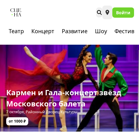
Войти
Театр
Концерт
Развитие
Шоу
Фестива
Кармен и Гала-концерт звёзд
Московского балета
7 октября
,
Районный Дворец Культуры
от 1000 ₽