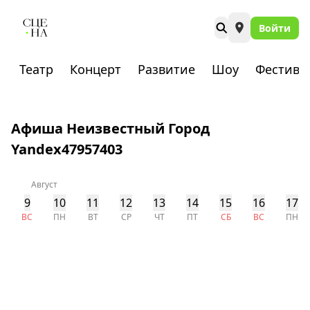
Войти
Театр
Концерт
Развитие
Шоу
Фестива
Афиша Неизвестный Город
Yandex47957403
Август
9
10
11
12
13
14
15
16
17
ВС
ПН
ВТ
СР
ЧТ
ПТ
СБ
ВС
ПН