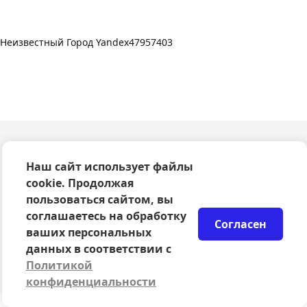
Неизвестный Город Yandex47957403
О компании
Наш сайт использует файлы
Оферта
cookie. Продолжая
Политика конфиденциальности
пользоваться сайтом, вы
Согласие на обработку персональных данных
соглашаетесь на обработку
Правила возврата билетов
Согласен
Возврат билетов
ваших персональных
Организаторам
данных в соответствии с
© 2024-2026 ООО Сцена
Политикой
конфиденциальности