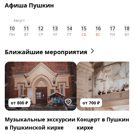
Афиша Пушкин
Август
10
11
12
13
14
15
16
17
18
ПН
ВТ
СР
ЧТ
ПТ
СБ
ВС
ПН
ВТ
Ближайшие мероприятия
от
800
₽
от
700
₽
Музыкальные экскурсии
Концерт в Пушкинс
в Пушкинской кирхе
кирхе