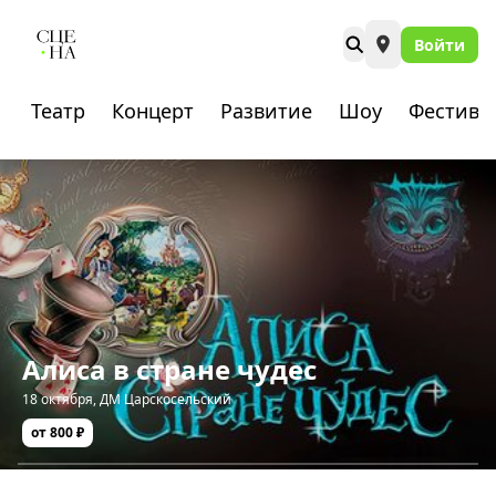
Войти
Театр
Концерт
Развитие
Шоу
Фестива
Алиса в стране чудес
18 октября
,
ДМ Царскосельский
от 800 ₽