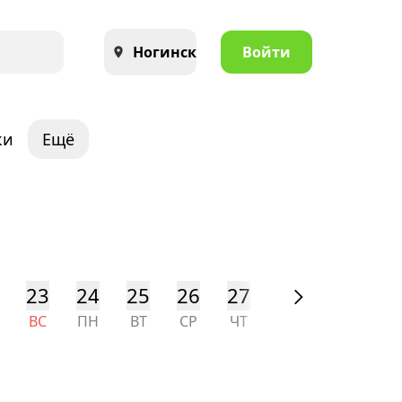
Ногинск
Войти
ки
Ещё
23
24
25
26
27
28
29
30
ВС
ПН
ВТ
СР
ЧТ
ПТ
СБ
ВС