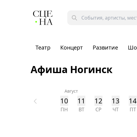
Театр
Концерт
Развитие
Шо
Афиша Ногинск
Август
10
11
12
13
14
ПН
ВТ
СР
ЧТ
ПТ