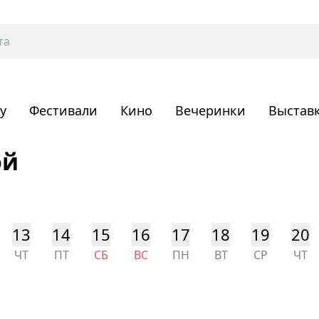
у
Фестивали
Кино
Вечеринки
Выстав
ой
13
14
15
16
17
18
19
20
ЧТ
ПТ
СБ
ВС
ПН
ВТ
СР
ЧТ