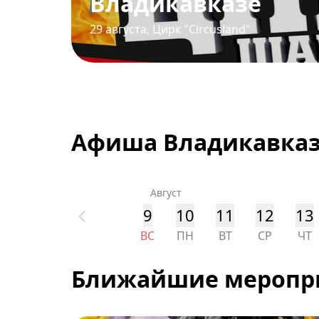
Владикавказе
29 августа
,
Цирк "Circusland"
Афиша Владикавка
Август
9
10
11
12
13
ВС
ПН
ВТ
СР
ЧТ
Ближайшие меропр