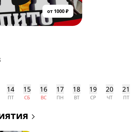
от 1000 ₽
з
14
15
16
17
18
19
20
21
ПТ
СБ
ВС
ПН
ВТ
СР
ЧТ
ПТ
иятия