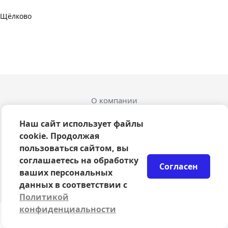
Щёлково
О компании
Оферта
Политика конфиденциальности
Наш сайт использует файлы
Согласие на обработку персональных данных
cookie. Продолжая
Правила возврата билетов
пользоваться сайтом, вы
Возврат билетов
соглашаетесь на обработку
Согласен
Организаторам
ваших персональных
© 2024-2026 ООО Сцена
данных в соответствии с
Политикой
конфиденциальности