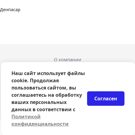
Денпасар
О компании
Оферта
Политика конфиденциальности
Наш сайт использует файлы
Согласие на обработку персональных данных
cookie. Продолжая
Правила возврата билетов
пользоваться сайтом, вы
Возврат билетов
соглашаетесь на обработку
Согласен
Организаторам
ваших персональных
© 2024-2026 ООО Сцена
данных в соответствии с
Политикой
конфиденциальности