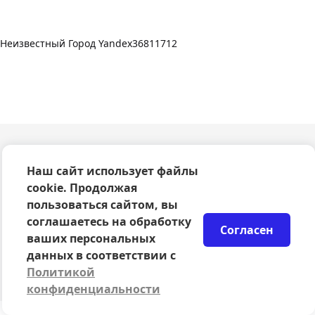
Неизвестный Город Yandex36811712
О компании
Наш сайт использует файлы
Оферта
cookie. Продолжая
Политика конфиденциальности
пользоваться сайтом, вы
Согласие на обработку персональных данных
соглашаетесь на обработку
Правила возврата билетов
Согласен
Возврат билетов
ваших персональных
Организаторам
данных в соответствии с
© 2024-2026 ООО Сцена
Политикой
конфиденциальности