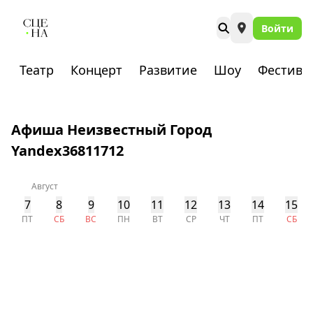
Войти
Театр
Концерт
Развитие
Шоу
Фестива
Афиша Неизвестный Город
Yandex36811712
Август
7
8
9
10
11
12
13
14
15
ПТ
СБ
ВС
ПН
ВТ
СР
ЧТ
ПТ
СБ