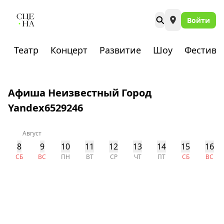
Войти
Театр
Концерт
Развитие
Шоу
Фестива
Афиша Неизвестный Город
Yandex6529246
Август
8
9
10
11
12
13
14
15
16
СБ
ВС
ПН
ВТ
СР
ЧТ
ПТ
СБ
ВС