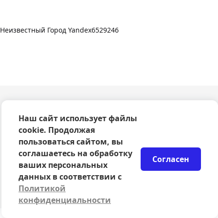
Неизвестный Город Yandex6529246
О компании
Наш сайт использует файлы
Оферта
cookie. Продолжая
Политика конфиденциальности
пользоваться сайтом, вы
Согласие на обработку персональных данных
соглашаетесь на обработку
Правила возврата билетов
Согласен
Возврат билетов
ваших персональных
Организаторам
данных в соответствии с
© 2024-2026 ООО Сцена
Политикой
конфиденциальности