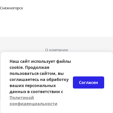
Снежногорск
О компании
Оферта
Политика конфиденциальности
Наш сайт использует файлы
Согласие на обработку персональных данных
cookie. Продолжая
Правила возврата билетов
пользоваться сайтом, вы
Возврат билетов
соглашаетесь на обработку
Согласен
Организаторам
ваших персональных
© 2024-2026 ООО Сцена
данных в соответствии с
Политикой
конфиденциальности