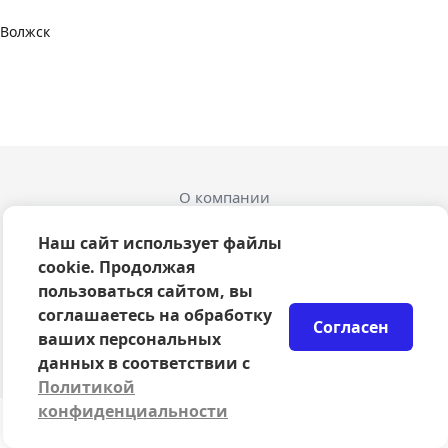
Волжск
О компании
Оферта
Политика конфиденциальности
Наш сайт использует файлы
Согласие на обработку персональных данных
cookie. Продолжая
Правила возврата билетов
пользоваться сайтом, вы
Возврат билетов
соглашаетесь на обработку
Согласен
Организаторам
ваших персональных
© 2024-2026 ООО Сцена
данных в соответствии с
Политикой
конфиденциальности