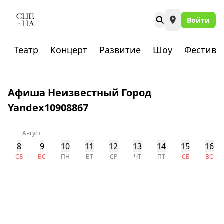
Войти
Театр
Концерт
Развитие
Шоу
Фестива
Афиша Неизвестный Город
Yandex10908867
Август
8
9
10
11
12
13
14
15
16
СБ
ВС
ПН
ВТ
СР
ЧТ
ПТ
СБ
ВС