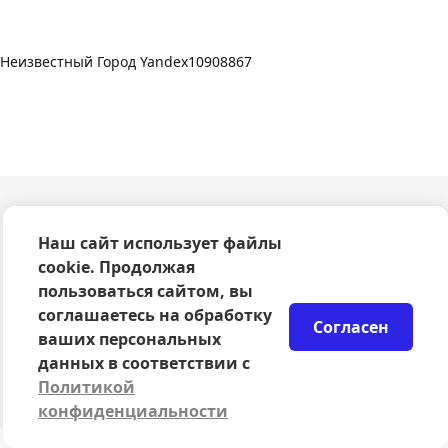
Неизвестный Город Yandex10908867
О компании
Наш сайт использует файлы
Оферта
cookie. Продолжая
Политика конфиденциальности
пользоваться сайтом, вы
Согласие на обработку персональных данных
соглашаетесь на обработку
Правила возврата билетов
Согласен
Возврат билетов
ваших персональных
Организаторам
данных в соответствии с
© 2024-2026 ООО Сцена
Политикой
конфиденциальности