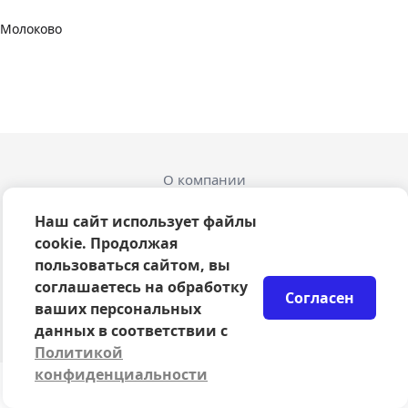
Молоково
О компании
Оферта
Политика конфиденциальности
Наш сайт использует файлы
Согласие на обработку персональных данных
cookie. Продолжая
Правила возврата билетов
пользоваться сайтом, вы
Возврат билетов
соглашаетесь на обработку
Согласен
Организаторам
ваших персональных
© 2024-2026 ООО Сцена
данных в соответствии с
Политикой
конфиденциальности