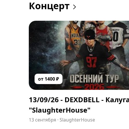
Концерт
от
1400
₽
13/09/26 - DEXDBELL - Калуг
"SlaughterHouse"
13 сентября
·
SlaughterHouse