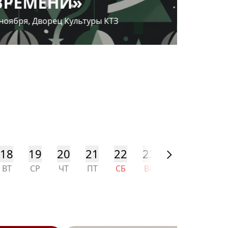
НИ»
от 1800 ₽
ец Культуры КТЗ
18
19
20
21
22
23
24
25
ВТ
СР
ЧТ
ПТ
СБ
ВС
ПН
ВТ