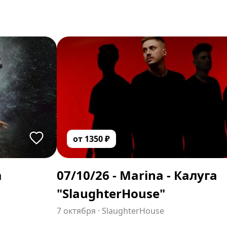
от
1350
₽
а
07/10/26 - Marina - Калуга
"SlaughterHouse"
7 октября
·
SlaughterHouse