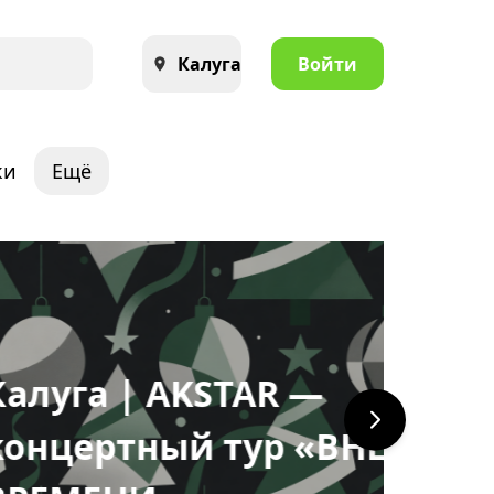
Калуга
Войти
ки
Ещё
 | AKSTAR —
тный тур «ВНЕ