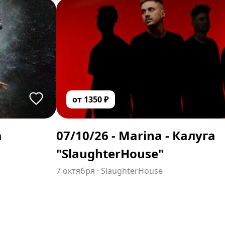
от
1350
₽
а
07/10/26 - Marina - Калуга
"SlaughterHouse"
7 октября
·
SlaughterHouse