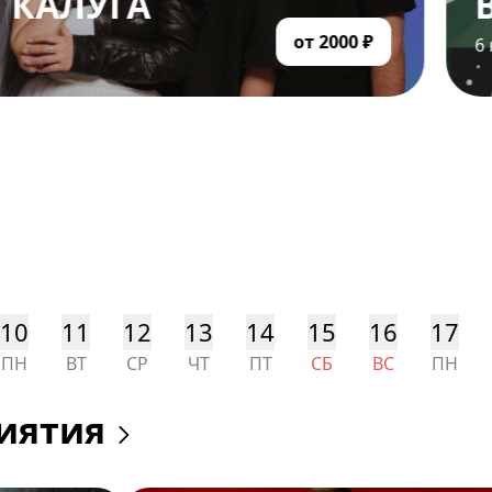
ГА
ВРЕМЕ
от 2000 ₽
6 ноября
,
Двор
10
11
12
13
14
15
16
17
ПН
ВТ
СР
ЧТ
ПТ
СБ
ВС
ПН
иятия