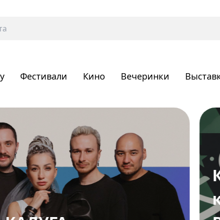
у
Фестивали
Кино
Вечеринки
Выстав
Калуга
концер