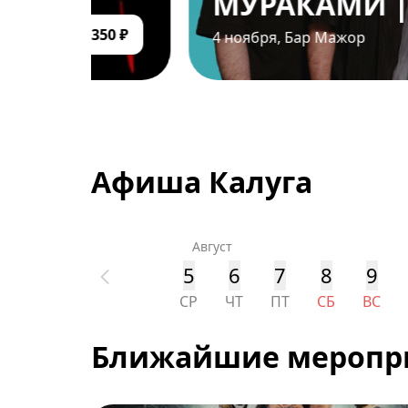
МУРАКАМИ | КАЛУ
350 ₽
4 ноября
,
Бар Мажор
Афиша Калуга
Август
5
6
7
8
9
СР
ЧТ
ПТ
СБ
ВС
Ближайшие меропр