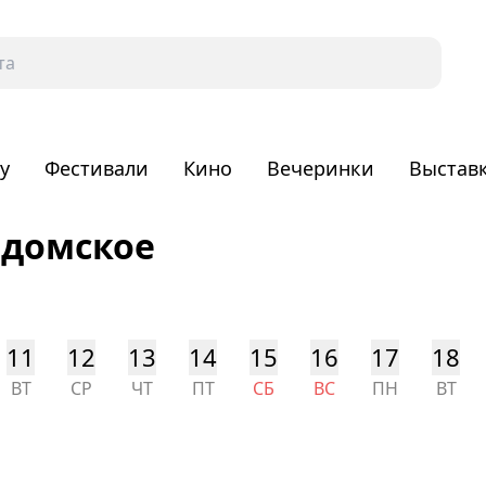
у
Фестивали
Кино
Вечеринки
Выстав
домское
11
12
13
14
15
16
17
18
ВТ
СР
ЧТ
ПТ
СБ
ВС
ПН
ВТ