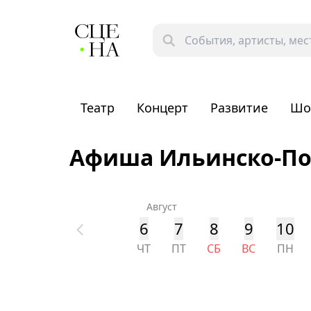
Театр
Концерт
Развитие
Шо
Афиша Ильинско-По
Август
6
7
8
9
10
ЧТ
ПТ
СБ
ВС
ПН