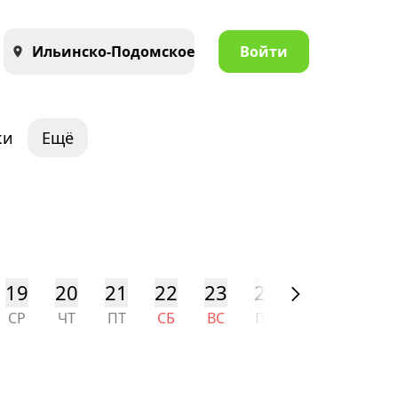
Ильинско-Подомское
Войти
ки
Ещё
19
20
21
22
23
24
25
26
СР
ЧТ
ПТ
СБ
ВС
ПН
ВТ
СР