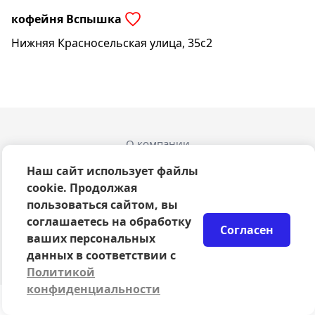
кофейня Вспышка
Нижняя Красносельская улица, 35с2
О компании
Оферта
Наш сайт использует файлы
Политика конфиденциальности
cookie. Продолжая
Согласие на обработку персональных данных
пользоваться сайтом, вы
Правила возврата билетов
соглашаетесь на обработку
Возврат билетов
Согласен
Организаторам
ваших персональных
© 2024-2026 ООО Сцена
данных в соответствии с
Политикой
конфиденциальности