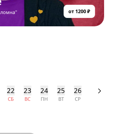
е
от 1200 ₽
оломна"
22
23
24
25
26
27
28
29
СБ
ВС
ПН
ВТ
СР
ЧТ
ПТ
СБ