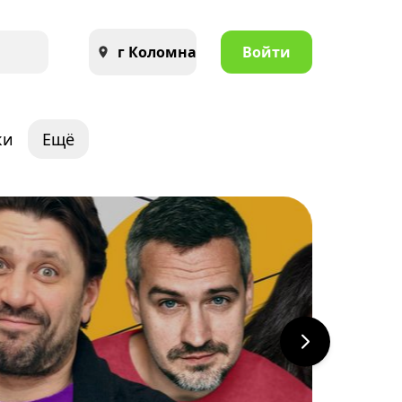
г Коломна
Войти
ки
Ещё