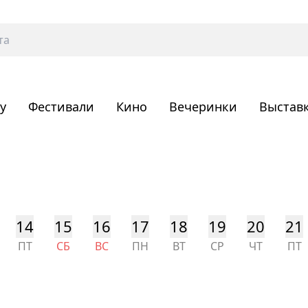
у
Фестивали
Кино
Вечеринки
Выстав
14
15
16
17
18
19
20
21
ПТ
СБ
ВС
ПН
ВТ
СР
ЧТ
ПТ