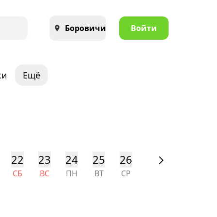
Боровичи
Войти
ки
Ещё
22
23
24
25
26
27
28
29
СБ
ВС
ПН
ВТ
СР
ЧТ
ПТ
СБ