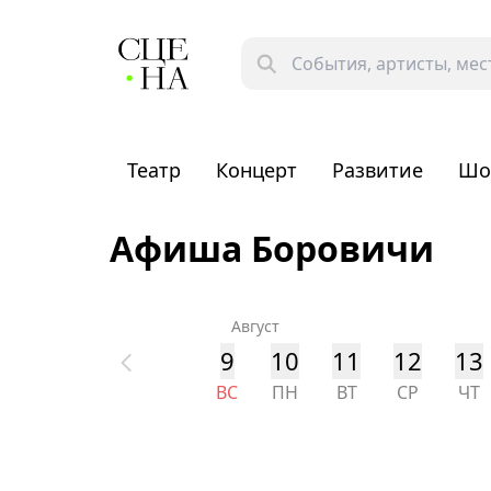
Театр
Концерт
Развитие
Шо
Афиша Боровичи
Август
9
10
11
12
13
ВС
ПН
ВТ
СР
ЧТ