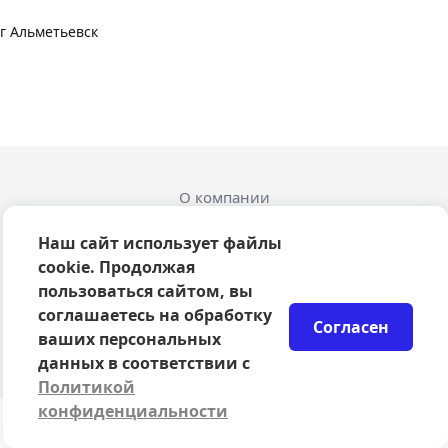
г Альметьевск
О компании
Оферта
Политика конфиденциальности
Наш сайт использует файлы
Согласие на обработку персональных данных
cookie. Продолжая
Правила возврата билетов
пользоваться сайтом, вы
Возврат билетов
соглашаетесь на обработку
Согласен
Организаторам
ваших персональных
© 2024-2026 ООО Сцена
данных в соответствии с
Политикой
конфиденциальности