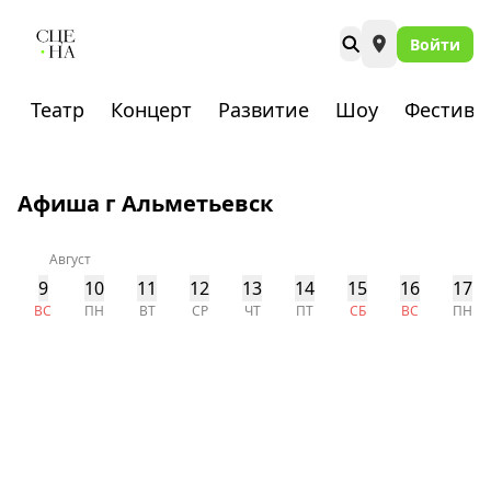
Войти
Театр
Концерт
Развитие
Шоу
Фестива
Афиша г Альметьевск
Август
9
10
11
12
13
14
15
16
17
ВС
ПН
ВТ
СР
ЧТ
ПТ
СБ
ВС
ПН