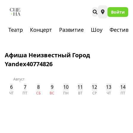
Войти
Театр
Концерт
Развитие
Шоу
Фестива
Афиша Неизвестный Город
Yandex40774826
Август
6
7
8
9
10
11
12
13
14
ЧТ
ПТ
СБ
ВС
ПН
ВТ
СР
ЧТ
ПТ