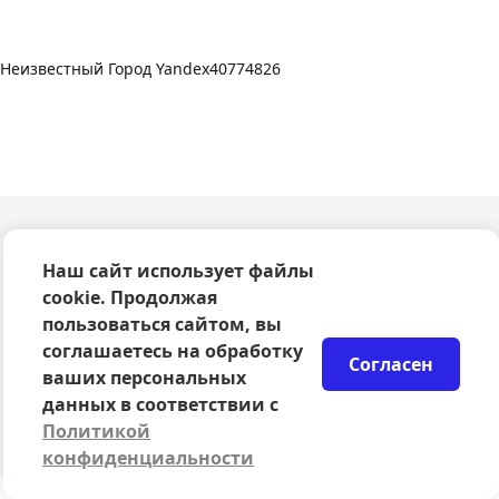
Неизвестный Город Yandex40774826
О компании
Наш сайт использует файлы
Оферта
cookie. Продолжая
Политика конфиденциальности
пользоваться сайтом, вы
Согласие на обработку персональных данных
соглашаетесь на обработку
Правила возврата билетов
Согласен
Возврат билетов
ваших персональных
Организаторам
данных в соответствии с
© 2024-2026 ООО Сцена
Политикой
конфиденциальности