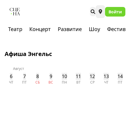
Войти
Театр
Концерт
Развитие
Шоу
Фестива
Афиша Энгельс
Август
6
7
8
9
10
11
12
13
14
ЧТ
ПТ
СБ
ВС
ПН
ВТ
СР
ЧТ
ПТ