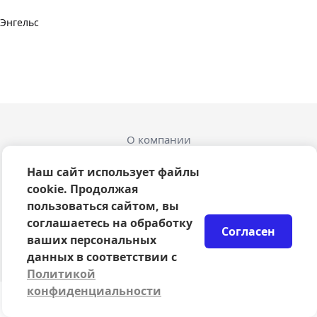
Энгельс
О компании
Оферта
Политика конфиденциальности
Наш сайт использует файлы
Согласие на обработку персональных данных
cookie. Продолжая
Правила возврата билетов
пользоваться сайтом, вы
Возврат билетов
соглашаетесь на обработку
Согласен
Организаторам
ваших персональных
© 2024-2026 ООО Сцена
данных в соответствии с
Политикой
конфиденциальности