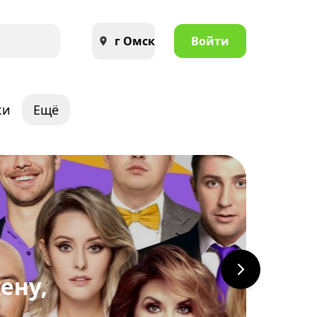
г Омск
Войти
ки
Ещё
ену,