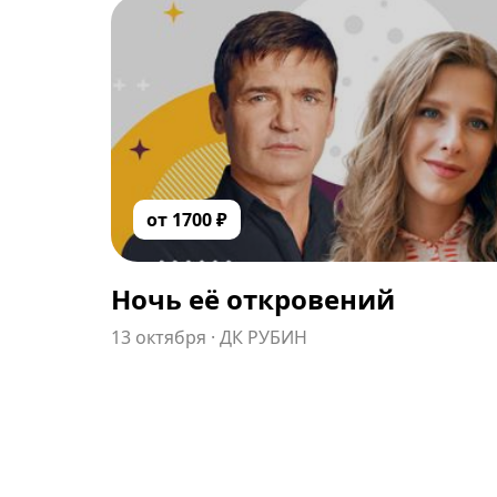
от
1700
₽
Ночь её откровений
13 октября
·
ДК РУБИН