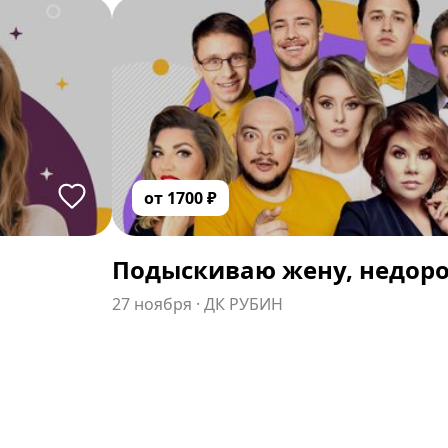
от
1700
₽
Подыскиваю жену, недоро
27 ноября
·
ДК РУБИН