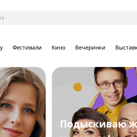
у
Фестивали
Кино
Вечеринки
Выстав
Подыскиваю ж