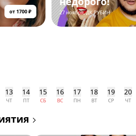
недорого!
от 1700 ₽
27 ноября
,
ДК РУБИН
13
14
15
16
17
18
19
20
ЧТ
ПТ
СБ
ВС
ПН
ВТ
СР
ЧТ
иятия