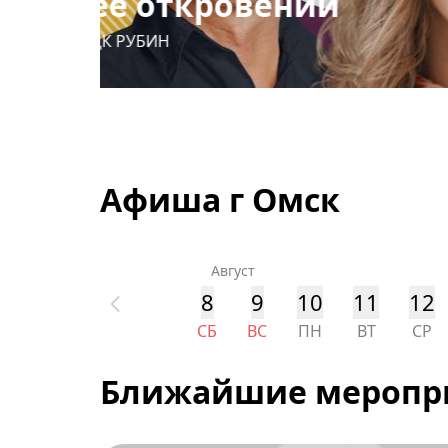
Ночь её откровений
13 октября
,
ДК РУБИН
Афиша г Омск
Август
8
9
10
11
12
СБ
ВС
ПН
ВТ
СР
Ближайшие меропр