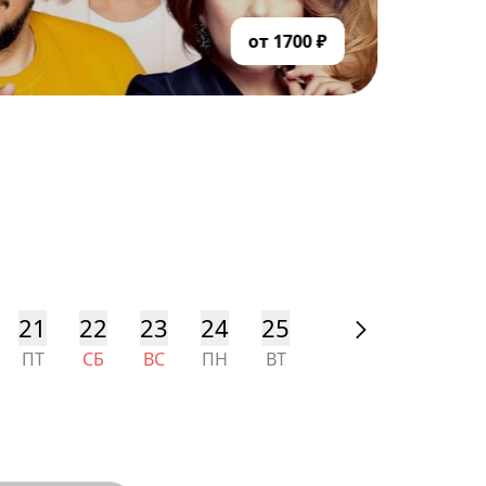
от 1700 ₽
21
22
23
24
25
26
27
28
ПТ
СБ
ВС
ПН
ВТ
СР
ЧТ
ПТ