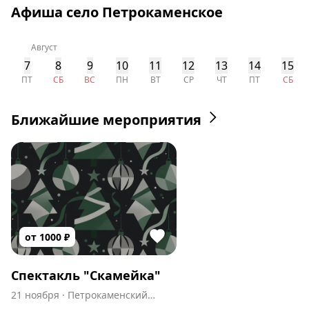
Афиша село Петрокаменское
Август
7
8
9
10
11
12
13
14
15
ПТ
СБ
ВС
ПН
ВТ
СР
ЧТ
ПТ
СБ
Ближайшие мероприятия
от
1000
₽
Спектакль "Скамейка"
21 ноября
·
Петрокаменский