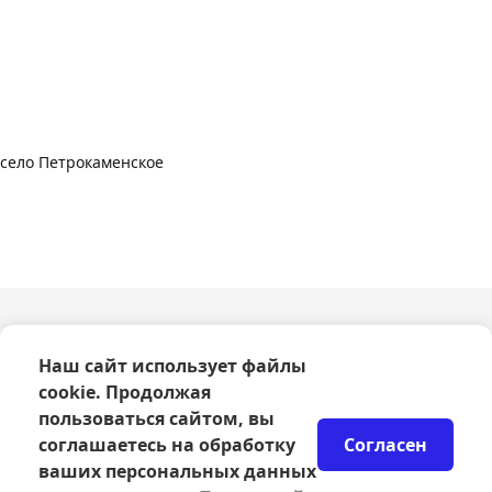
центр культуры
село Петрокаменское
О компании
Наш сайт использует файлы
Оферта
cookie. Продолжая
Политика конфиденциальности
Согласие на обработку персональных данных
пользоваться сайтом, вы
Правила возврата билетов
соглашаетесь на обработку
Согласен
Возврат билетов
ваших персональных данных
Организаторам