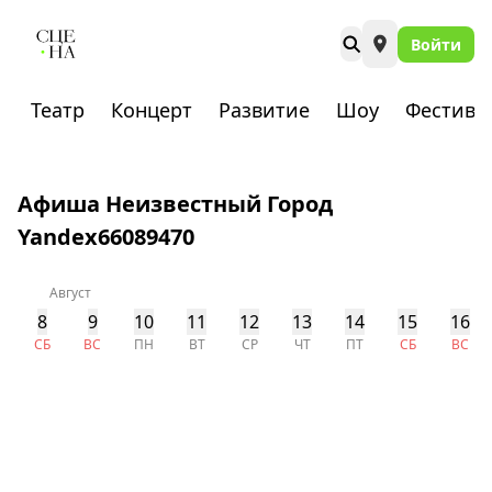
Войти
Театр
Концерт
Развитие
Шоу
Фестива
Афиша Неизвестный Город
Yandex66089470
Август
8
9
10
11
12
13
14
15
16
СБ
ВС
ПН
ВТ
СР
ЧТ
ПТ
СБ
ВС