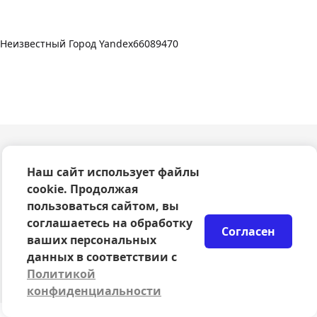
Неизвестный Город Yandex66089470
О компании
Наш сайт использует файлы
Оферта
cookie. Продолжая
Политика конфиденциальности
пользоваться сайтом, вы
Согласие на обработку персональных данных
соглашаетесь на обработку
Правила возврата билетов
Согласен
Возврат билетов
ваших персональных
Организаторам
данных в соответствии с
© 2024-2026 ООО Сцена
Политикой
конфиденциальности