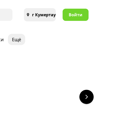
г Кумертау
Войти
ки
Ещё