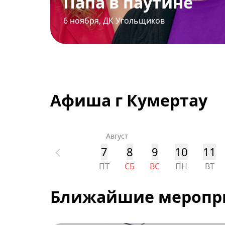
Папа в паутине
6 ноября
,
ДК Угольщиков
Афиша г Кумертау
Август
7
8
9
10
11
ПТ
СБ
ВС
ПН
ВТ
Ближайшие меропр