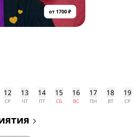
от 1700 ₽
12
13
14
15
16
17
18
19
СР
ЧТ
ПТ
СБ
ВС
ПН
ВТ
СР
иятия