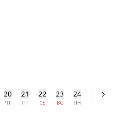
20
21
22
23
24
25
26
27
ЧТ
ПТ
СБ
ВС
ПН
ВТ
СР
ЧТ