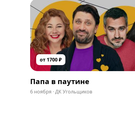
от
1700
₽
Папа в паутине
6 ноября
·
ДК Угольщиков