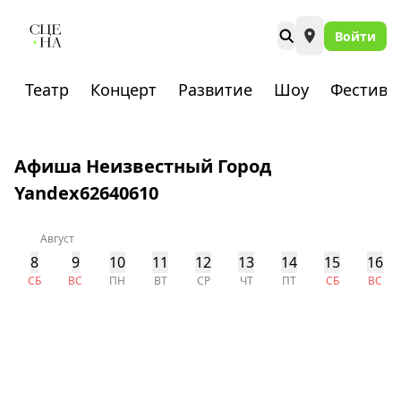
Войти
Театр
Концерт
Развитие
Шоу
Фестива
Афиша Неизвестный Город
Yandex62640610
Август
8
9
10
11
12
13
14
15
16
СБ
ВС
ПН
ВТ
СР
ЧТ
ПТ
СБ
ВС