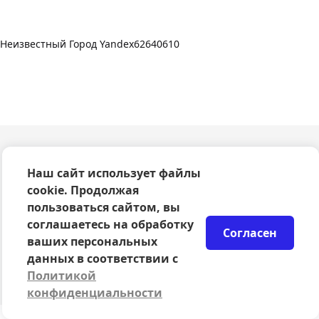
Неизвестный Город Yandex62640610
О компании
Наш сайт использует файлы
Оферта
cookie. Продолжая
Политика конфиденциальности
пользоваться сайтом, вы
Согласие на обработку персональных данных
соглашаетесь на обработку
Правила возврата билетов
Согласен
Возврат билетов
ваших персональных
Организаторам
данных в соответствии с
© 2024-2026 ООО Сцена
Политикой
конфиденциальности