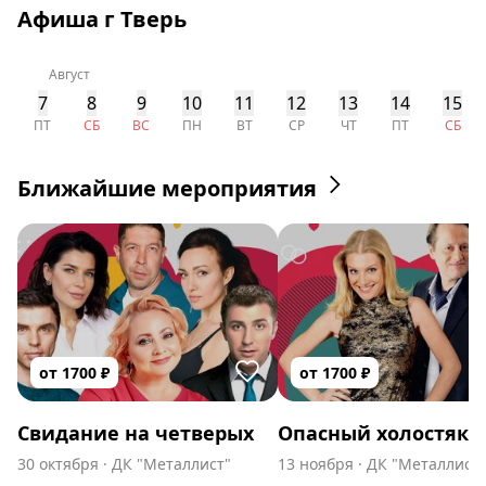
Афиша г Тверь
Август
7
8
9
10
11
12
13
14
15
ПТ
СБ
ВС
ПН
ВТ
СР
ЧТ
ПТ
СБ
Ближайшие мероприятия
от
1700
₽
от
1700
₽
Свидание на четверых
Опасный холостяк
30 октября
·
ДК "Металлист"
13 ноября
·
ДК "Металлист"