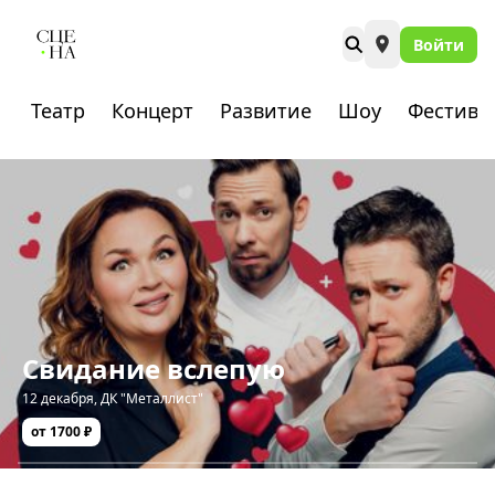
Войти
Театр
Концерт
Развитие
Шоу
Фестива
Свидание вслепую
12 декабря
,
ДК "Металлист"
от 1700 ₽