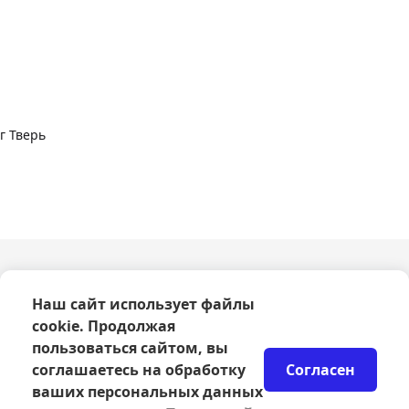
г Тверь
О компании
Наш сайт использует файлы
Оферта
cookie. Продолжая
Политика конфиденциальности
Согласие на обработку персональных данных
пользоваться сайтом, вы
Правила возврата билетов
соглашаетесь на обработку
Согласен
Возврат билетов
ваших персональных данных
Организаторам