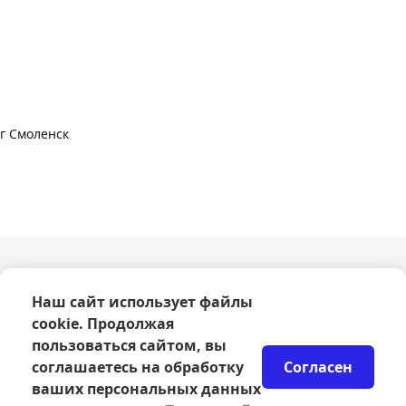
г Смоленск
О компании
Наш сайт использует файлы
Оферта
cookie. Продолжая
Политика конфиденциальности
Согласие на обработку персональных данных
пользоваться сайтом, вы
Правила возврата билетов
соглашаетесь на обработку
Согласен
Возврат билетов
ваших персональных данных
Организаторам