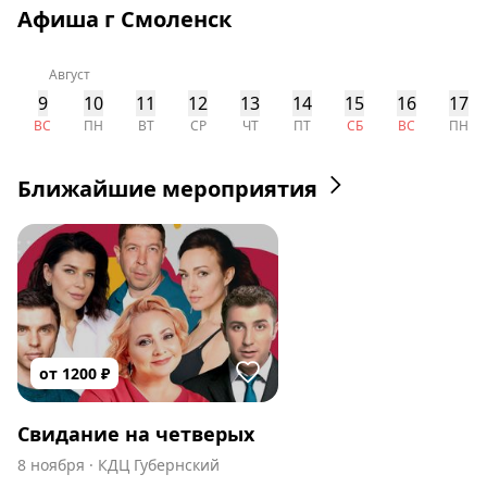
Афиша г Смоленск
Август
9
10
11
12
13
14
15
16
17
ВС
ПН
ВТ
СР
ЧТ
ПТ
СБ
ВС
ПН
Ближайшие мероприятия
от
1200
₽
Свидание на четверых
8 ноября
·
КДЦ Губернский