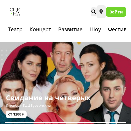
Войти
Театр
Концерт
Развитие
Шоу
Фестива
Свидание на четверых
8 ноября
,
КДЦ Губернский
от 1200 ₽