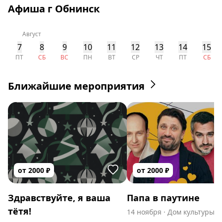
Афиша г Обнинск
Август
7
8
9
10
11
12
13
14
15
ПТ
СБ
ВС
ПН
ВТ
СР
ЧТ
ПТ
СБ
Ближайшие мероприятия
от
2000
₽
от
2000
₽
Здравствуйте, я ваша
Папа в паутине
тётя!
14 ноября
·
Дом культуры 