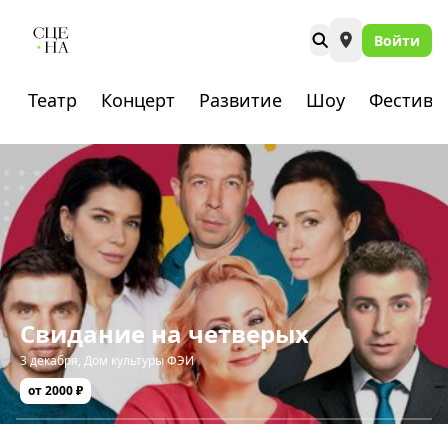
Войти
Театр
Концерт
Развитие
Шоу
Фестива
Свидание на четверых
3 декабря
,
Дом культуры ФЭИ
от 2000 ₽