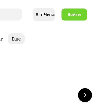
г Чита
Войти
ки
Ещё