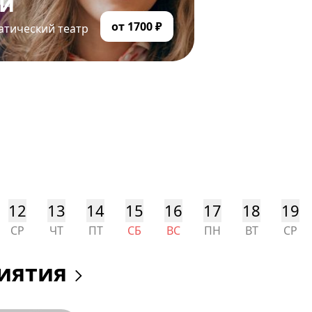
ий
от 1700 ₽
атический театр
12
13
14
15
16
17
18
19
СР
ЧТ
ПТ
СБ
ВС
ПН
ВТ
СР
иятия