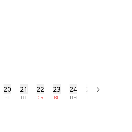
20
21
22
23
24
25
26
27
ЧТ
ПТ
СБ
ВС
ПН
ВТ
СР
ЧТ