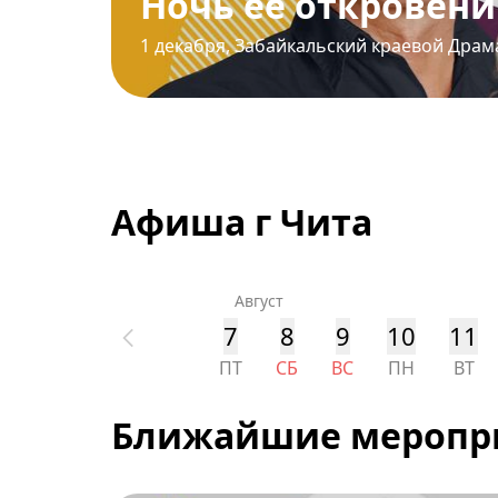
Ночь её откровен
1 декабря
,
Забайкальский краевой Драм
Афиша г Чита
Август
7
8
9
10
11
ПТ
СБ
ВС
ПН
ВТ
Ближайшие меропр