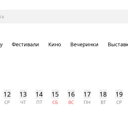
у
Фестивали
Кино
Вечеринки
Выстав
12
13
14
15
16
17
18
19
СР
ЧТ
ПТ
СБ
ВС
ПН
ВТ
СР