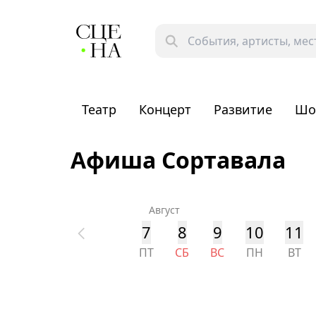
Театр
Концерт
Развитие
Шо
Афиша Сортавала
Август
7
8
9
10
11
ПТ
СБ
ВС
ПН
ВТ