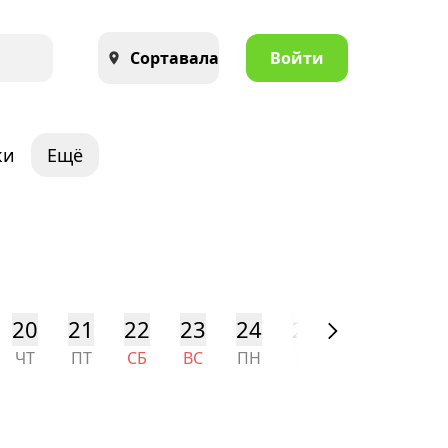
Сортавала
Войти
ки
Ещё
20
21
22
23
24
25
26
27
ЧТ
ПТ
СБ
ВС
ПН
ВТ
СР
ЧТ