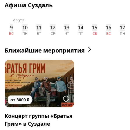
Афиша Суздаль
Август
9
10
11
12
13
14
15
16
17
ВС
ПН
ВТ
СР
ЧТ
ПТ
СБ
ВС
ПН
Ближайшие мероприятия
от
3000
₽
Концерт группы «Братья
Грим» в Суздале