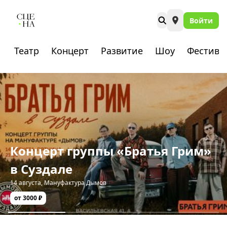
Войти
Театр
Концерт
Развитие
Шоу
Фестива
Концерт группы «Братья Грим»
в Суздале
14 августа
,
Мануфактура Дымов
от 3000 ₽