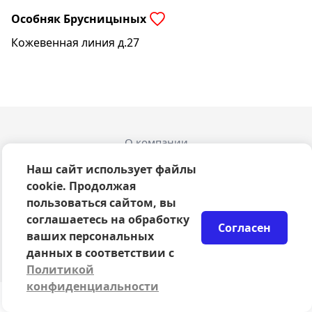
Особняк Брусницыных
Кожевенная линия д.27
О компании
Оферта
Наш сайт использует файлы
Политика конфиденциальности
cookie. Продолжая
Согласие на обработку персональных данных
пользоваться сайтом, вы
Правила возврата билетов
соглашаетесь на обработку
Возврат билетов
Согласен
Организаторам
ваших персональных
© 2024-2026 ООО Сцена
данных в соответствии с
Политикой
конфиденциальности