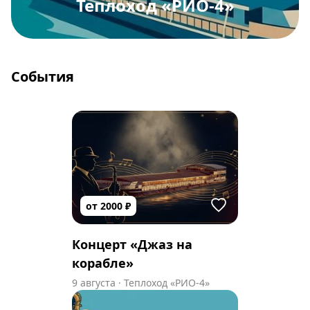
Теплоход «РИО-4»
События
от
2000
₽
Концерт «Джаз на
корабле»
9 августа
·
Теплоход «РИО-4»