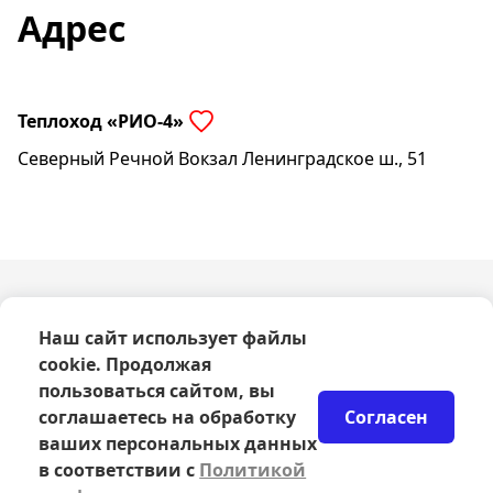
Адрес
Теплоход «РИО-4»
Северный Речной Вокзал Ленинградское ш., 51
О компании
Наш сайт использует файлы
Оферта
cookie. Продолжая
Политика конфиденциальности
Согласие на обработку персональных данных
пользоваться сайтом, вы
Правила возврата билетов
соглашаетесь на обработку
Согласен
Возврат билетов
ваших персональных данных
Организаторам
в соответствии с
Политикой
© 2024-2026 ООО Сцена