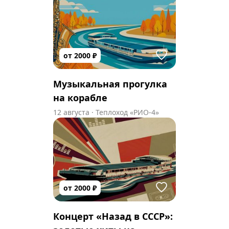
от
2000
₽
Музыкальная прогулка
на корабле
12 августа
·
Теплоход «РИО-4»
от
2000
₽
Концерт «Назад в СССР»: