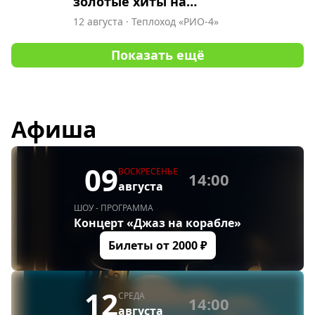
золотые хиты на
корабле
12 августа
·
Теплоход «РИО-4»
Показать ещё
Афиша
09
ВОСКРЕСЕНЬЕ
14:00
августа
ШОУ - ПРОГРАММА
Концерт «Джаз на корабле»
Билеты от
2000
₽
12
СРЕДА
14:00
августа